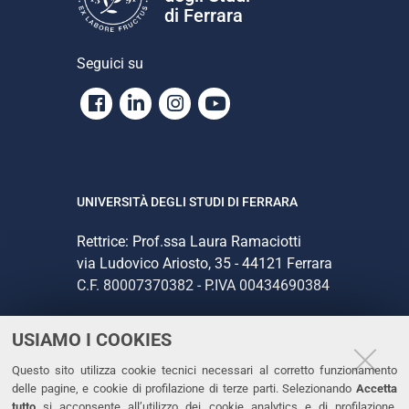
di Ferrara
Seguici su
Facebook
Linkedin
Instagram
Youtube
UNIVERSITÀ DEGLI STUDI DI FERRARA
Rettrice: Prof.ssa Laura Ramaciotti
via Ludovico Ariosto, 35 - 44121 Ferrara
C.F. 80007370382 - P.IVA 00434690384
USIAMO I COOKIES
CONTATTI
Questo sito utilizza cookie tecnici necessari al corretto funzionamento
Tel. +39 0532 293111
delle pagine, e cookie di profilazione di terze parti. Selezionando
Accetta
Fax. +39 0532 293031
tutto
si acconsente all’utilizzo dei cookie analytics e di profilazione.