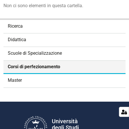
Non ci sono elementi in questa cartella.
N
Ricerca
a
v
Didattica
i
g
Scuole di Specializzazione
a
z
Corsi di perfezionamento
i
o
Master
n
e
Università
degli Studi