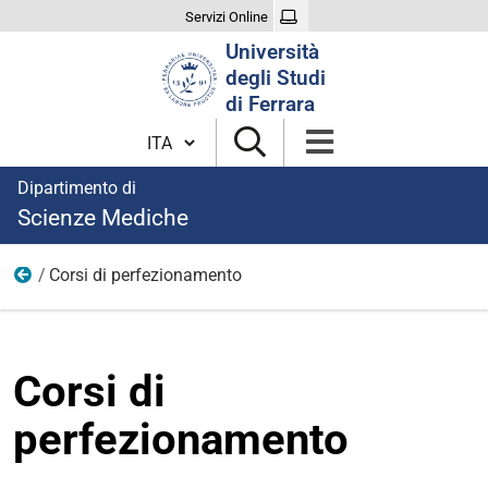
Servizi Online
Cerca
Università
nel
degli Studi
sito
di Ferrara
Cambia lingua
Dipartimento di
Scienze Mediche
Corsi di perfezionamento
Bandi
Corsi di
perfezionamento