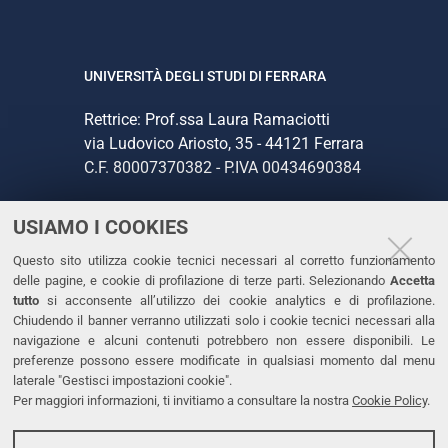
UNIVERSITÀ DEGLI STUDI DI FERRARA
Rettrice: Prof.ssa Laura Ramaciotti
via Ludovico Ariosto, 35 - 44121 Ferrara
C.F. 80007370382 - P.IVA 00434690384
USIAMO I COOKIES
CONTATTI
Questo sito utilizza cookie tecnici necessari al corretto funzionamento
Tel. +39 0532 293111
delle pagine, e cookie di profilazione di terze parti. Selezionando
Accetta
Fax. +39 0532 293031
tutto
si acconsente all’utilizzo dei cookie analytics e di profilazione.
PEC
Chiudendo il banner verranno utilizzati solo i cookie tecnici necessari alla
navigazione e alcuni contenuti potrebbero non essere disponibili. Le
preferenze possono essere modificate in qualsiasi momento dal menu
LINKS
laterale "Gestisci impostazioni cookie".
Per maggiori informazioni, ti invitiamo a consultare la nostra
Cookie Policy
.
Accessibilità